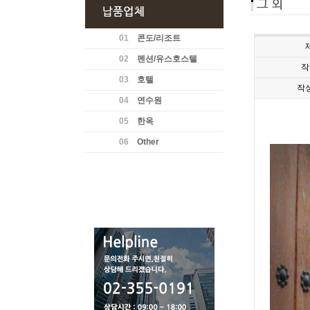
01
콘도/리조트
02
펜션/유스호스텔
작
03
호텔
작
04
연수원
05
한옥
06
Other