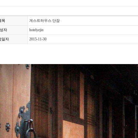
제목
게스트하우스 단잠
성자
hotelyejin
성일자
2015-11-30