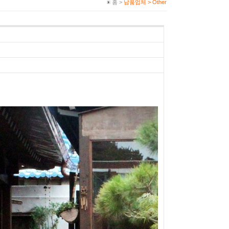
홈 >
납품업체 >
Other