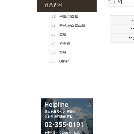
01
콘도/리조트
02
펜션/유스호스텔
작
03
호텔
작
04
연수원
05
한옥
06
Other