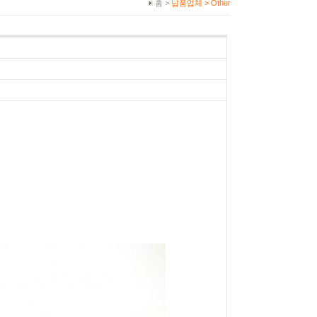
홈 >
납품업체 >
Other