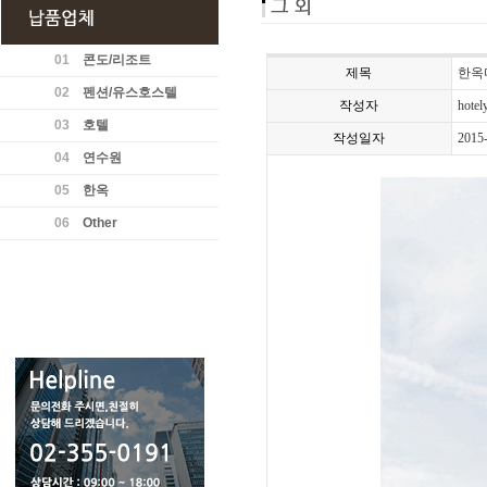
01
콘도/리조트
제목
한옥
02
펜션/유스호스텔
작성자
hotel
03
호텔
작성일자
2015
04
연수원
05
한옥
06
Other