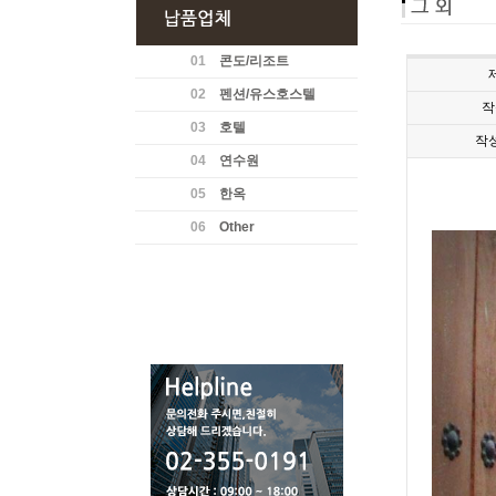
01
콘도/리조트
02
펜션/유스호스텔
작
03
호텔
작
04
연수원
05
한옥
06
Other