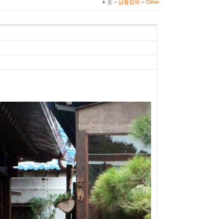
홈 >
납품업체 >
Other