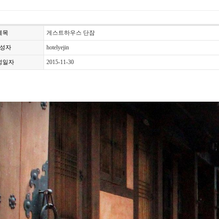
제목
게스트하우스 단잠
성자
hotelyejin
성일자
2015-11-30