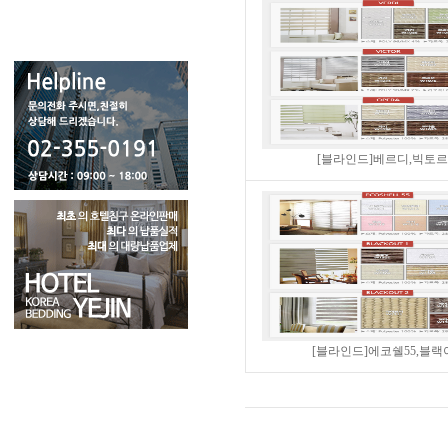
[블라인드]베르디,빅토르,
[블라인드]에코쉘55,블랙아