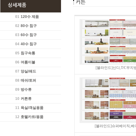
01
120수 제품
02
80수 침구
03
60수 침구
04
40수 침구
05
침구속통
06
여름이불
[블라인드]신디,T/C무지방
07
양실/패드
08
매쉬/토퍼
09
방수류
10
커튼류
11
욕실/객실용품
12
호텔카트/용품
[블라인드]슈퍼베이직,베이