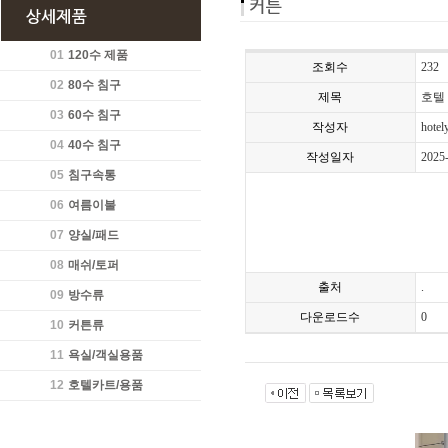
01
120수 제품
조회수
232
02
80수 침구
제목
호텔
03
60수 침구
작성자
hotel
04
40수 침구
작성일자
2025
05
침구속통
06
여름이불
07
양실/패드
08
매쉬/토퍼
출처
.
09
방수류
다운로드수
0
10
커튼류
11
욕실/객실용품
12
호텔카트/용품