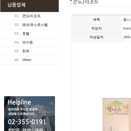
01
콘도/리조트
제목
웰니
02
펜션/유스호스텔
작성자
hotel
03
호텔
작성일자
2008
04
연수원
05
한옥
06
Other