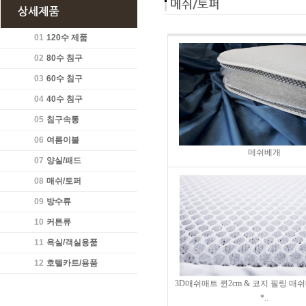
01
120수 제품
02
80수 침구
03
60수 침구
04
40수 침구
05
침구속통
06
여름이불
메쉬베개
07
양실/패드
08
매쉬/토퍼
09
방수류
10
커튼류
11
욕실/객실용품
12
호텔카트/용품
3D매쉬매트 퀸2cm & 코지 필링 매쉬매
*..