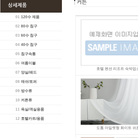
01
120수 제품
02
80수 침구
03
60수 침구
04
40수 침구
05
침구속통
06
여름이불
호텔 펜션 리조트 숙박업소
07
양실/패드
08
매쉬/토퍼
09
방수류
10
커튼류
11
욕실/객실용품
12
호텔카트/용품
도톰 아일렛형 화이트 쉬폰