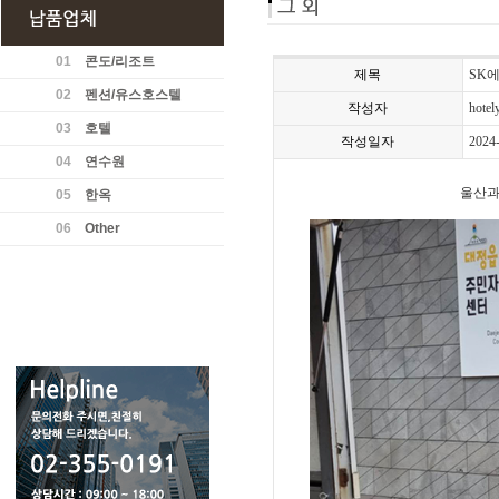
01
콘도/리조트
제목
SK
02
펜션/유스호스텔
작성자
hotel
03
호텔
작성일자
2024
04
연수원
울산과
05
한옥
06
Other